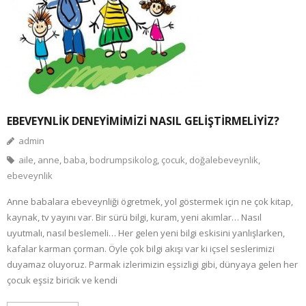
EBEVEYNLİK DENEYİMİMİZİ NASIL GELİŞTİRMELİYİZ?
admin
aile
,
anne
,
baba
,
bodrumpsikolog
,
çocuk
,
doğalebeveynlik
,
ebeveynlik
Anne babalara ebeveynliği ögretmek, yol göstermek için ne çok kitap,
kaynak, tv yayını var. Bir sürü bilgi, kuram, yeni akımlar… Nasıl
uyutmalı, nasıl beslemeli… Her gelen yeni bilgi eskisini yanlışlarken,
kafalar karman çorman. Öyle çok bilgi akışı var ki içsel seslerimizi
duyamaz oluyoruz. Parmak izlerimizin eşsizligi gibi, dünyaya gelen her
çocuk eşsiz biricik ve kendi