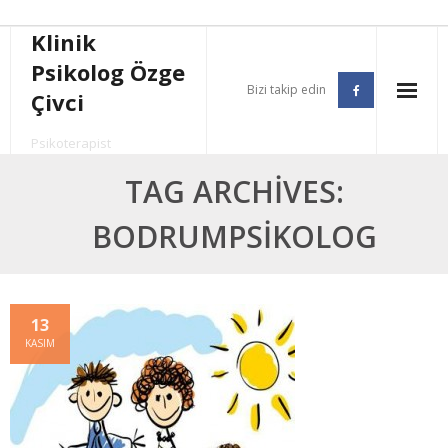
Klinik
Psikolog Özge
Bizi takip edin
Çivci
Psikoterapist
TAG ARCHIVES:
BODRUMPSIKOLOG
13
KASIM